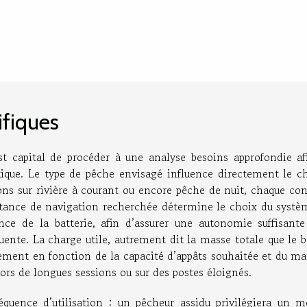
ifiques
st capital de procéder à une analyse besoins approfondie af
ique. Le type de pêche envisagé influence directement le ch
ions sur rivière à courant ou encore pêche de nuit, chaque co
istance de navigation recherchée détermine le choix du systè
ance de la batterie, afin d’assurer une autonomie suffisante
quente. La charge utile, autrement dit la masse totale que le 
sement en fonction de la capacité d’appâts souhaitée et du ma
ors de longues sessions ou sur des postes éloignés.
équence d’utilisation : un pêcheur assidu privilégiera un m