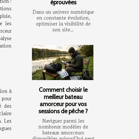
ion :
éprouvées
tions
Dans un univers numérique
pluie,
en constante évolution,
e les
optimiser la visibilité de
son site...
orceur
alyse
ation
Comment choisir le
tion à
meilleur bateau
 pour
amorceur pour vos
é des
sessions de pêche ?
claire
Naviguer parmi les
u. Les
nombreux modèles de
ngues
bateaux amorceurs
disponibles aujourd’hui peut