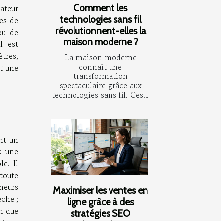
Comment les
ateur
technologies sans fil
es de
révolutionnent-elles la
ou de
maison moderne ?
l est
tres,
La maison moderne
connaît une
t une
transformation
spectaculaire grâce aux
technologies sans fil. Ces...
nt un
: une
le. Il
 toute
heurs
Maximiser les ventes en
êche ;
ligne grâce à des
on due
stratégies SEO