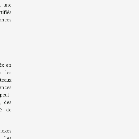
t une
tifiés
mances
rix en
n les
ateaux
ances
 peut-
, des
té de
nnexes
s. Les