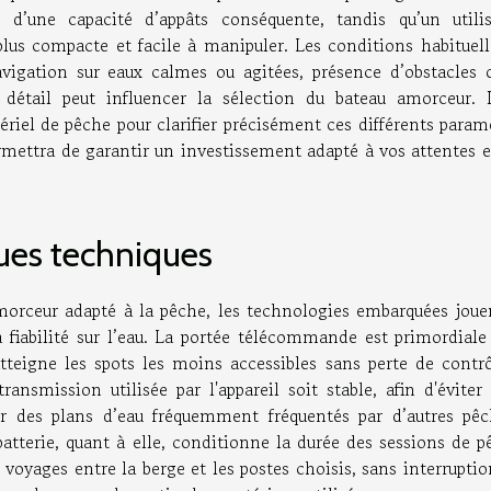
d’une capacité d’appâts conséquente, tandis qu’un utilis
lus compacte et facile à manipuler. Les conditions habituell
vigation sur eaux calmes ou agitées, présence d’obstacles 
e détail peut influencer la sélection du bateau amorceur. I
el de pêche pour clarifier précisément ces différents paramè
mettra de garantir un investissement adapté à vos attentes e
ques techniques
amorceur adapté à la pêche, les technologies embarquées joue
fiabilité sur l’eau. La portée télécommande est primordiale 
atteigne les spots les moins accessibles sans perte de contrô
ansmission utilisée par l'appareil soit stable, afin d'éviter
sur des plans d’eau fréquemment fréquentés par d’autres pêc
batterie, quant à elle, conditionne la durée des sessions de p
 voyages entre la berge et les postes choisis, sans interrupti