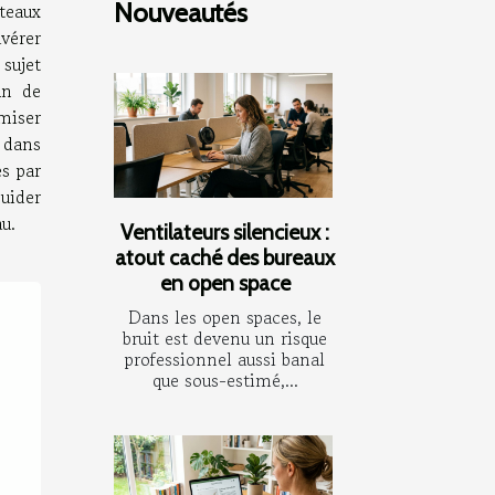
Nouveautés
teaux
vérer
sujet
in de
miser
 dans
és par
uider
u.
Ventilateurs silencieux :
atout caché des bureaux
en open space
Dans les open spaces, le
bruit est devenu un risque
professionnel aussi banal
que sous-estimé,...