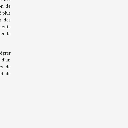
ion de
f plus
n des
ments
er la
tégrer
 d’un
es de
et de