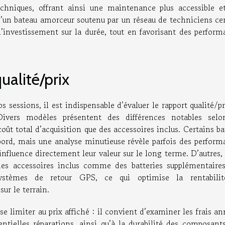
 techniques, offrant ainsi une maintenance plus accessible e
d’un bateau amorceur soutenu par un réseau de techniciens cer
 l’investissement sur la durée, tout en favorisant des perfor
ualité/prix
 sessions, il est indispensable d’évaluer le rapport qualité/p
Divers modèles présentent des différences notables selo
oût total d’acquisition que des accessoires inclus. Certains b
bord, mais une analyse minutieuse révèle parfois des perform
nfluence directement leur valeur sur le long terme. D’autres,
 des accessoires inclus comme des batteries supplémentaires
ystèmes de retour GPS, ce qui optimise la rentabili
ur le terrain.
se limiter au prix affiché : il convient d’examiner les frais a
entielles réparations, ainsi qu’à la durabilité des composant