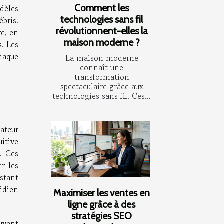
Comment les
dèles
technologies sans fil
ébris.
révolutionnent-elles la
re, en
maison moderne ?
s. Les
haque
La maison moderne
connaît une
transformation
spectaculaire grâce aux
technologies sans fil. Ces...
rateur
uitive
. Ces
er les
istant
idien
Maximiser les ventes en
ligne grâce à des
stratégies SEO
uvent