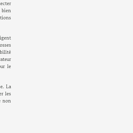
ecter
 bien
tions
igent
osses
ilité
ateur
ur le
ée. La
er les
e non