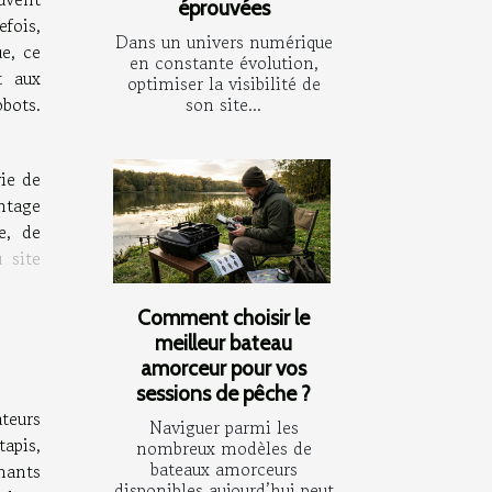
éprouvées
fois,
Dans un univers numérique
e, ce
en constante évolution,
t aux
optimiser la visibilité de
son site...
obots.
vie de
ntage
e, de
 site
Comment choisir le
meilleur bateau
amorceur pour vos
sessions de pêche ?
teurs
Naviguer parmi les
tapis,
nombreux modèles de
bateaux amorceurs
mants
disponibles aujourd’hui peut