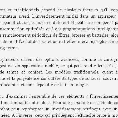
bots et traditionnels dépend de plusieurs facteurs qu’il con
mmateur averti. L’investissement initial dans un aspirateur 
appareil classique, mais ce différentiel peut être compensé p
onsommation optimisée et à des programmations intelligente
 remplacement périodique de filtres, brosses et batteries, alo
alement l’achat de sacs et un entretien mécanique plus simpl
long terme.
aspirateurs offrent des options avancées, comme la cartogr
stion via application mobile, ce qui peut rendre leur prix ju
 de temps et confort. Les modèles traditionnels, quant à
lle et la polyvalence sur différents types de surfaces, souven
immédiates et sans dépendre de la technologie.
donc d’examiner l’ensemble de ces éléments : l’investisseme
les fonctionnalités attendues. Pour une personne en quête de c
 robot peut représenter un investissement pertinent avec un
nées. À l’inverse, ceux qui privilégient l’efficacité brute à m