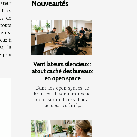
Nouveautés
ateur
nt les
es de
touts
rents.
eux à
es, la
é-prix
Ventilateurs silencieux :
atout caché des bureaux
en open space
Dans les open spaces, le
bruit est devenu un risque
professionnel aussi banal
que sous-estimé,...