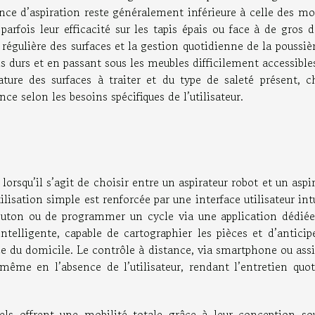
nce d’aspiration reste généralement inférieure à celle des mo
 parfois leur efficacité sur les tapis épais ou face à de gros d
régulière des surfaces et la gestion quotidienne de la poussiè
s durs et en passant sous les meubles difficilement accessible
ture des surfaces à traiter et du type de saleté présent, c
e selon les besoins spécifiques de l’utilisateur.
orsqu’il s’agit de choisir entre un aspirateur robot et un aspi
ilisation simple est renforcée par une interface utilisateur int
bouton ou de programmer un cycle via une application dédiée
ntelligente, capable de cartographier les pièces et d’anticip
cace du domicile. Le contrôle à distance, via smartphone ou ass
ême en l’absence de l’utilisateur, rendant l’entretien quot
nels offrent une mobilité totale grâce à leur conception so