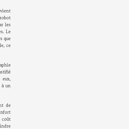
vient
robot
ar les
s. Le
rs que
e, ce
aphie
stifié
 eux,
t à un
nt de
onfort
 coût
oindre