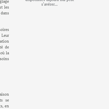
glage
s’avérer...
t les
e dans
oires
. Leur
ration
té de
 où la
soins
raison
ts se
ts, en