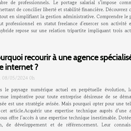
bre de professionnels. Le portage salarial s’impose comm
ettant de concilier liberté et stabilité financière. Découvrez
tout en simplifiant la gestion administrative. Comprendre le p
t professionnel en statut freelance d'exercer son activité
hybride repose sur une relation tripartite impliquant trois ac
urquoi recourir à une agence spécialis
te internet ?
. 08/05/2024 0h
s le paysage numérique actuel en perpétuelle évolution, l
enue impérative pour toute entreprise désireuse de se déma
isée est une stratégie avisée. Mais pourquoi opter pour une te
 cet article.Acquérir une expertise technique auprès d’une
vous offre l’accès à une expertise technique inestimable. Dotée
on, de développement et de référencement. Leur connai