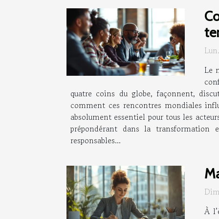
Co
te
Lun
Le m
con
quatre coins du globe, façonnent, discu
comment ces rencontres mondiales influen
absolument essentiel pour tous les acteurs
prépondérant dans la transformation e
responsables...
Ma
Dim
À l