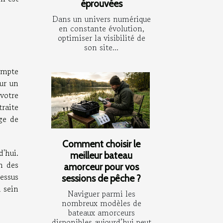
éprouvées
Dans un univers numérique
en constante évolution,
optimiser la visibilité de
son site...
ompte
our un
 votre
raite
ge de
Comment choisir le
'hui.
meilleur bateau
n des
amorceur pour vos
essus
sessions de pêche ?
u sein
Naviguer parmi les
nombreux modèles de
bateaux amorceurs
disponibles aujourd’hui peut