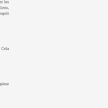
er les
ions,
esprit
. Cela
opieur