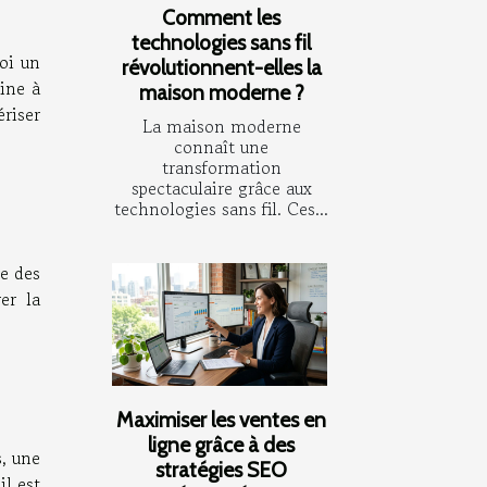
Comment les
technologies sans fil
oi un
révolutionnent-elles la
ine à
maison moderne ?
riser
La maison moderne
connaît une
transformation
spectaculaire grâce aux
technologies sans fil. Ces...
e des
er la
Maximiser les ventes en
ligne grâce à des
s, une
stratégies SEO
il est