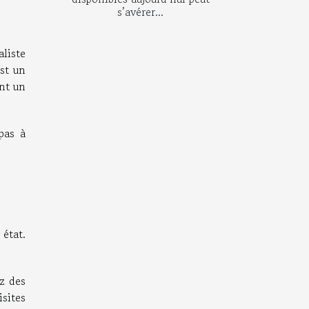
s’avérer...
liste
st un
ent un
pas à
état.
z des
sites