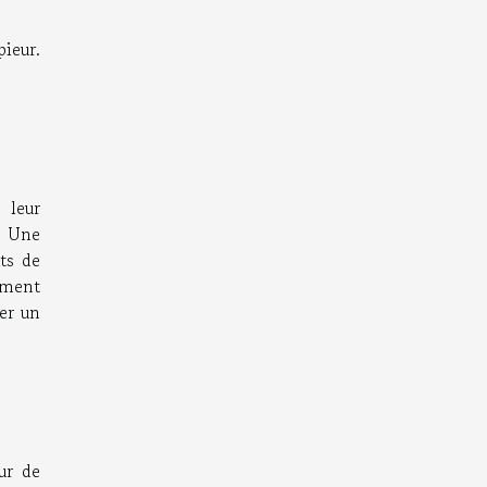
ieur.
 leur
? Une
ats de
mment
er un
ur de