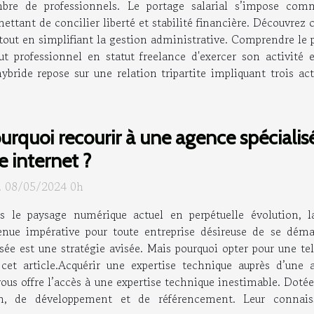
bre de professionnels. Le portage salarial s’impose comm
ettant de concilier liberté et stabilité financière. Découvrez
tout en simplifiant la gestion administrative. Comprendre le p
t professionnel en statut freelance d'exercer son activité
hybride repose sur une relation tripartite impliquant trois ac
urquoi recourir à une agence spécialis
te internet ?
. 08/05/2024 0h
s le paysage numérique actuel en perpétuelle évolution, l
enue impérative pour toute entreprise désireuse de se déma
isée est une stratégie avisée. Mais pourquoi opter pour une te
 cet article.Acquérir une expertise technique auprès d’une
vous offre l’accès à une expertise technique inestimable. Dotée
on, de développement et de référencement. Leur connai