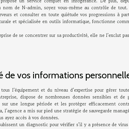
ropose un service complet en infogérance. De plus, depu
u nom de N-admin, soyez vous-même au contrôle de tout.
serveurs et consulter en toute quiétude vos progressions à par
turale et spécialisée en outils informatique, fonctionne com
eprise de se concentrer sur sa productivité, elle ne l’exclut pa
té de vos informations personnell
tous l’équipement et du niveau d’expertise pour gérer toute
treprise, dispose de nombreuses données sensibles et de 
r sur une longue période et les protéger efficacement contr
la, l’agence a mis sur pied une stratégie de sauvegarde manag
us ayez accès à vos données.
bissent un diagnostic pour vérifier s’il y a présence de virus