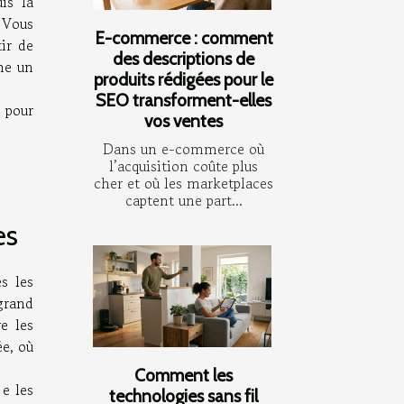
is la
 Vous
E-commerce : comment
tir de
des descriptions de
me un
produits rédigées pour le
SEO transforment-elles
s pour
vos ventes
Dans un e-commerce où
l’acquisition coûte plus
cher et où les marketplaces
captent une part...
es
s les
grand
e les
ée, où
Comment les
 e les
technologies sans fil