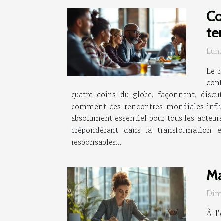
Co
te
Lun
Le m
con
quatre coins du globe, façonnent, discu
comment ces rencontres mondiales influen
absolument essentiel pour tous les acteurs
prépondérant dans la transformation e
responsables...
Ma
Dim
À l